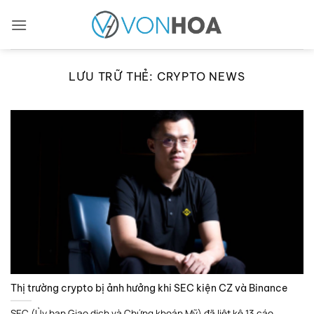
Bỏ
qua
nội
dung
LƯU TRỮ THẺ:
CRYPTO NEWS
Thị trường crypto bị ảnh hưởng khi SEC kiện CZ và Binance
SEC (Ủy ban Giao dịch và Chứng khoán Mỹ) đã liệt kê 13 cáo