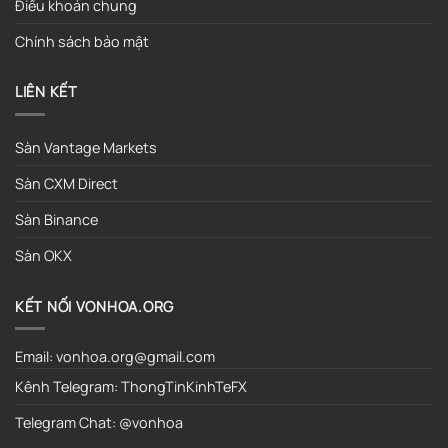
Điều khoản chung
Chính sách bảo mật
LIÊN KẾT
Sàn Vantage Markets
Sàn CXM Direct
Sàn Binance
Sàn OKX
KẾT NỐI VONHOA.ORG
Email: vonhoa.org@gmail.com
Kênh Telegram:
ThongTinKinhTeFX
Telegram Chat:
@vonhoa